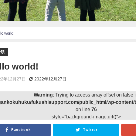
lo world!
分類
llo world!
22年12月27日
2022年12月27日
Warning
: Trying to access array offset on false 
gankokuhuku/fukushisupport.com/public_html/wp-content/t
on line
76
style="background-image:url()">
Facebook
Twitter