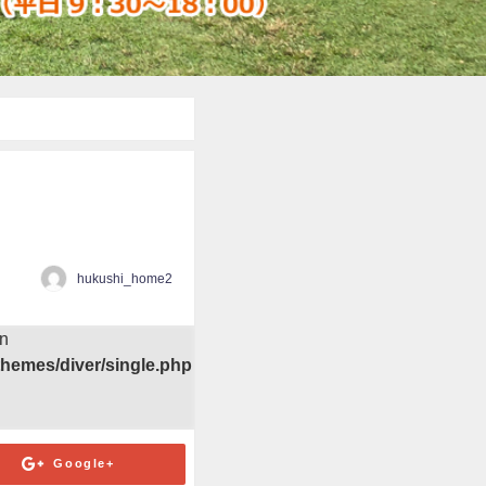
hukushi_home2
in
hemes/diver/single.php
Google+